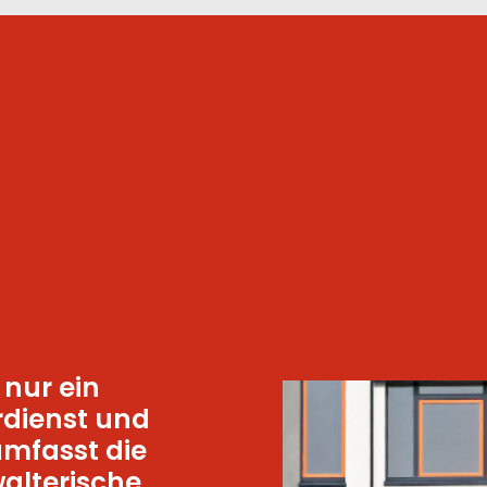
 nur ein
rdienst und
mfasst die
alterische