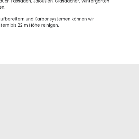
uch Fassaden, Jalousien, Glasdächer, Wintergärten
en.
aufbereitern und Karbonsystemen können wir
tern bis 22 m Höhe reinigen.